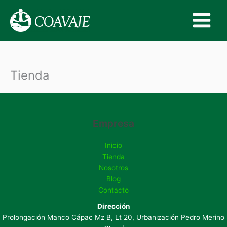
Ir
al
contenido
Tienda
Empresa
Inicio
Tienda
Nosotros
Blog
Contacto
Dirección
Prolongación Manco Cápac Mz B, Lt 20, Urbanización Pedro Merino